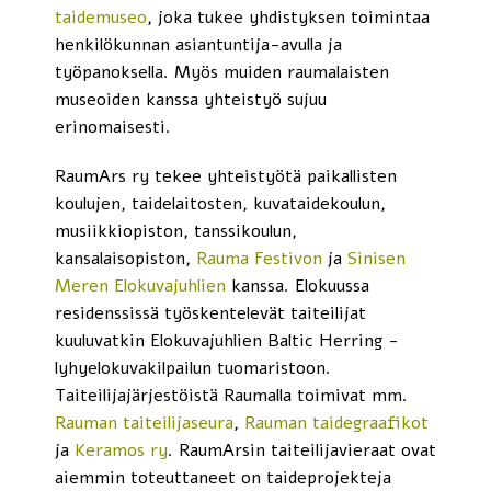
taidemuseo
, joka tukee yhdistyksen toimintaa
henkilökunnan asiantuntija-avulla ja
työpanoksella. Myös muiden raumalaisten
museoiden kanssa yhteistyö sujuu
erinomaisesti.
RaumArs ry tekee yhteistyötä paikallisten
koulujen, taidelaitosten, kuvataidekoulun,
musiikkiopiston, tanssikoulun,
kansalaisopiston,
Rauma Festivon
ja
Sinisen
Meren Elokuvajuhlien
kanssa. Elokuussa
residenssissä työskentelevät taiteilijat
kuuluvatkin Elokuvajuhlien Baltic Herring -
lyhyelokuvakilpailun tuomaristoon.
Taiteilijajärjestöistä Raumalla toimivat mm.
Raum
an taiteilijaseura
,
Rauman taidegraafiko
t
ja
Keramos r
y
. RaumArsin taiteilijavieraat ovat
aiemmin toteuttaneet on taideprojekteja