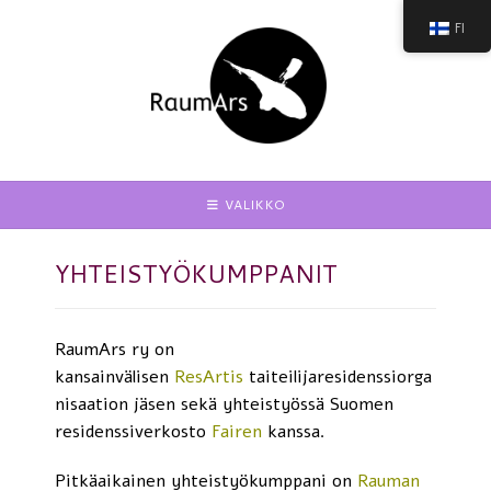
Skip
FI
to
content
VALIKKO
YHTEISTYÖKUMPPANIT
RaumArs ry on
kansainvälisen
ResArtis
taiteilijaresidenssiorga
nisaation jäsen sekä yhteistyössä Suomen
residenssiverkosto
Fairen
kanssa.
Pitkäaikainen yhteistyökumppani on
Rauman