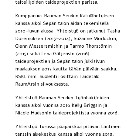
taiteilijoiden taideprojektien parissa.
Kumppanuus Rauman Seudun Katulähetyksen
kanssa alkoi Sepän talon aidan tekemisellä
2010-luvun alussa. Yhteistyö on jatkunut Tasha
Doremuksen (2013–2014), Suzanne Morlockin,
Glenn Messersmithin ja Tarmo Thorstömin
(2015) sekä Lena Gätjensin (2016)
taideprojektien ja Sepän talon julkisivun
maalauksen 2017 kautta tähän päivään saakka.
RSKL mm. huolehtii osittain Taidetalo
RaumArsin siivouksesta.
Yhteistyö Rauman Seudun Työnhakijoiden
kanssa alkoi vuonna 2016 Kelly Briggsin ja
Nicole Hudsonin taideprojektista vuonna 2016.
Yhteistyö Turussa pääpaikkaa pitävän Läntinen
tanssin aluekeskus kanssa alkoi vuonna 2018,