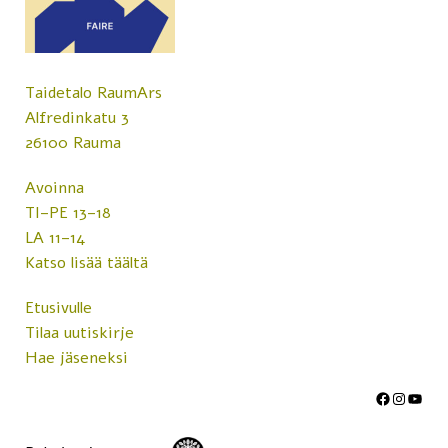
Taidetalo RaumArs
Alfredinkatu 3
26100 Rauma
Avoinna
TI–PE 13–18
LA 11–14
Katso lisää täältä
Etusivulle
Tilaa uutiskirje
Hae jäseneksi
Facebook
Instagram
YouTube