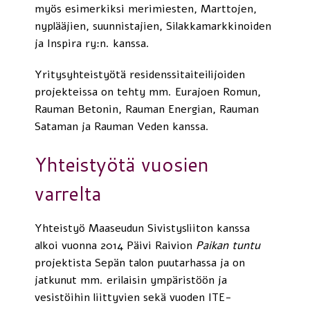
myös esimerkiksi merimiesten, Marttojen,
nyplääjien, suunnistajien, Silakkamarkkinoiden
ja Inspira ry:n. kanssa.
Yritysyhteistyötä residenssitaiteilijoiden
projekteissa on tehty mm. Eurajoen Romun,
Rauman Betonin, Rauman Energian, Rauman
Sataman ja Rauman Veden kanssa.
Yhteistyötä vuosien
varrelta
Yhteistyö Maaseudun Sivistysliiton kanssa
alkoi vuonna 2014 Päivi Raivion
Paikan
tuntu
projektista Sepän talon puutarhassa ja on
jatkunut mm. erilaisin ympäristöön ja
vesistöihin liittyvien sekä vuoden ITE-